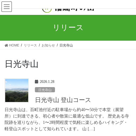
コ
ナ
ン
ビ
テ
ゲ
ン
ー
リリース
ツ
シ
へ
ョ
ス
ン
HOME
リリース
お知らせ
日光寺山
キ
に
ッ
移
プ
動
日光寺山
2026.1.28
日光寺山
日光寺山 登山コース
日光寺山は、百町池付近の駐車場から約40〜50分で本堂（展望
所）に到達できる、初心者や散策に最適な低山です。 歴史ある寺
院跡を巡りながら、1〜2時間程度で気軽に楽しめるハイキング・
軽登山スポットとして知られています。 山 […]